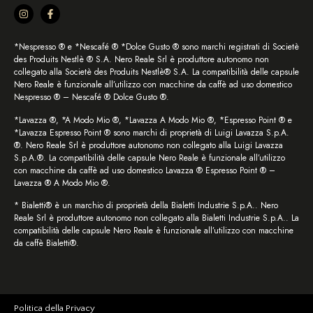
*Nespresso ® e *Nescafé ® *Dolce Gusto ® sono marchi registrati di Societè
des Produits Nestlè ® S.A. Nero Reale Srl è produttore autonomo non
collegato alla Societè des Produits Nestlè® S.A. La compatibilità delle capsule
Nero Reale è funzionale all’utilizzo con macchine da caffè ad uso domestico
Nespresso ® – Nescafé ® Dolce Gusto ®.
*Lavazza ®, *A Modo Mio ®, *Lavazza A Modo Mio ®, *Espresso Point ® e
*Lavazza Espresso Point ® sono marchi di proprietà di Luigi Lavazza S.p.A.
®. Nero Reale Srl è produttore autonomo non collegato alla Luigi Lavazza
S.p.A.®. La compatibilità delle capsule Nero Reale è funzionale all’utilizzo
con macchine da caffè ad uso domestico Lavazza ® Espresso Point ® –
Lavazza ® A Modo Mio ®.
* Bialetti® è un marchio di proprietà della Bialetti Industrie S.p.A.. Nero
Reale Srl è produttore autonomo non collegato alla Bialetti Industrie S.p.A.. La
compatibilità delle capsule Nero Reale è funzionale all’utilizzo con macchine
da caffè Bialetti®.
Politica della Privacy