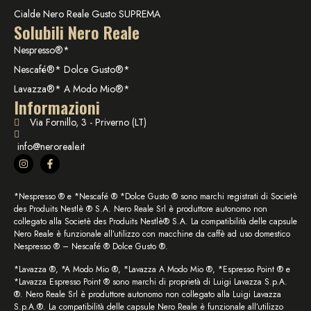
Cialde Nero Reale Gusto SUPREMA
Solubili Nero Reale
Nespresso®*
Nescafé®* Dolce Gusto®*
Lavazza®* A Modo Mio®*
Informazioni
Via Fornillo, 3 - Priverno (LT)
info@neroreale.it
*Nespresso ® e *Nescafé ® *Dolce Gusto ® sono marchi registrati di Societè
des Produits Nestlè ® S.A. Nero Reale Srl è produttore autonomo non
collegato alla Societè des Produits Nestlè® S.A. La compatibilità delle capsule
Nero Reale è funzionale all’utilizzo con macchine da caffè ad uso domestico
Nespresso ® – Nescafé ® Dolce Gusto ®.
*Lavazza ®, *A Modo Mio ®, *Lavazza A Modo Mio ®, *Espresso Point ® e
*Lavazza Espresso Point ® sono marchi di proprietà di Luigi Lavazza S.p.A.
®. Nero Reale Srl è produttore autonomo non collegato alla Luigi Lavazza
S.p.A.®. La compatibilità delle capsule Nero Reale è funzionale all’utilizzo