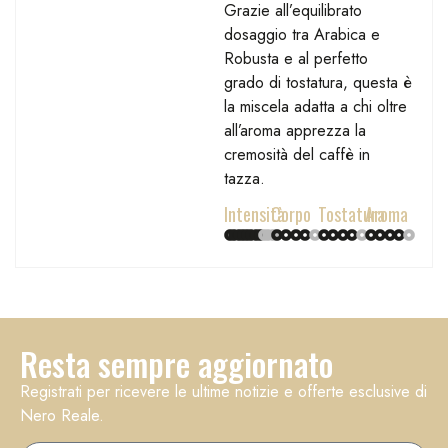
Grazie all’equilibrato
dosaggio tra Arabica e
Robusta e al perfetto
grado di tostatura, questa è
la miscela adatta a chi oltre
all’aroma apprezza la
cremosità del caffè in
tazza.
Intensità
Corpo
Tostatura
Aroma
Resta sempre aggiornato
Registrati per ricevere le ultime notizie e offerte esclusive di
Nero Reale.