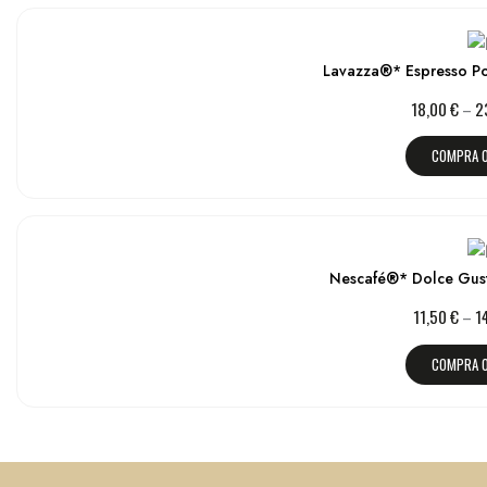
Lavazza®* Espresso Po
18,00
€
–
2
COMPRA 
Nescafé®* Dolce Gus
11,50
€
–
1
COMPRA 