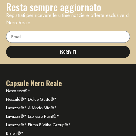
Resta sempre aggiornato
Registrati per ricevere le ultime notizie e offerte esclusive di
Nero Reale.
ISCRIVITI
Capsule Nero Reale
Nespresso®*
Nescafé®* Dolce Gusto®*
Lavazza®* A Modo Mio®*
Lavazza®* Espresso Point®*
Lavazza®* Firma E Vitha Group®*
Bialetti®*