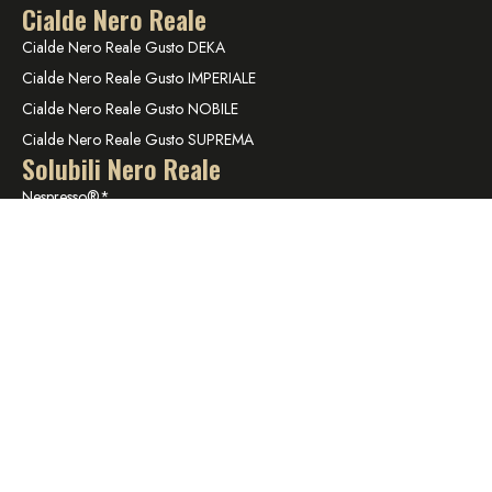
Cialde Nero Reale
Cialde Nero Reale Gusto DEKA
Cialde Nero Reale Gusto IMPERIALE
Cialde Nero Reale Gusto NOBILE
Cialde Nero Reale Gusto SUPREMA
Solubili Nero Reale
Nespresso®*
Nescafé®* Dolce Gusto®*
Lavazza®* A Modo Mio®*
Informazioni
Via Fornillo, 3 - Priverno (LT)
info@neroreale.it
*Nespresso ® e *Nescafé ® *Dolce Gusto ® sono marchi registrati di Societè
des Produits Nestlè ® S.A. Nero Reale Srl è produttore autonomo non
collegato alla Societè des Produits Nestlè® S.A. La compatibilità delle capsule
Nero Reale è funzionale all’utilizzo con macchine da caffè ad uso domestico