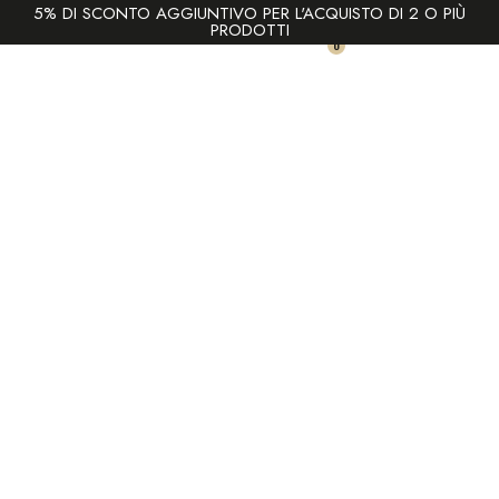
5% DI SCONTO AGGIUNTIVO PER L'ACQUISTO DI 2 O PIÙ
PRODOTTI
0