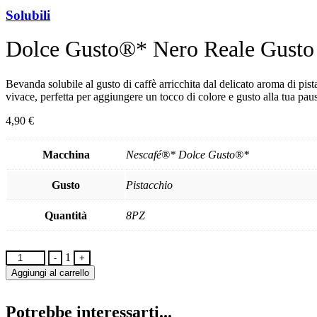
Solubili
Dolce Gusto®* Nero Reale Gusto 
Bevanda solubile al gusto di caffè arricchita dal delicato aroma di pis
vivace, perfetta per aggiungere un tocco di colore e gusto alla tua pau
4,90
€
Macchina
Nescafé®* Dolce Gusto®*
Gusto
Pistacchio
Quantità
8PZ
Quantity
1
-
+
Aggiungi al carrello
Potrebbe interessarti...