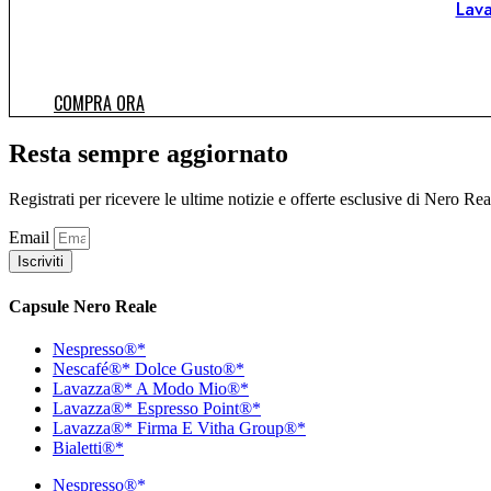
Lav
COMPRA ORA
Resta sempre aggiornato
Registrati per ricevere le ultime notizie e offerte esclusive di Nero Rea
Email
Iscriviti
Capsule Nero Reale
Nespresso®*
Nescafé®* Dolce Gusto®*
Lavazza®* A Modo Mio®*
Lavazza®* Espresso Point®*
Lavazza®* Firma E Vitha Group®*
Bialetti®*
Nespresso®*