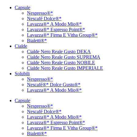
Vai
Capsule
al
Nespresso®*
contenuto
Nescafé Dolce®*
Lavazza®* A Modo Mio®*
Lavazza®* Espresso Point®*
Lavazza®* Firma E Vitha Group®*
Bialetti®*
Cialde
Cialde Nero Reale Gusto DEKA
Cialde Nero Reale Gusto SUPREMA
Cialde Nero Reale Gusto NOBILE
Cialde Nero Reale Gusto IMPERIALE
Solubili
Nespresso®*
Nescafé®* Dolce Gusto®*
Lavazza®* A Modo Mio®*
Capsule
Nespresso®*
Nescafé Dolce®*
Lavazza®* A Modo Mio®*
Lavazza®* Espresso Point®*
Lavazza®* Firma E Vitha Group®*
Bialetti®*