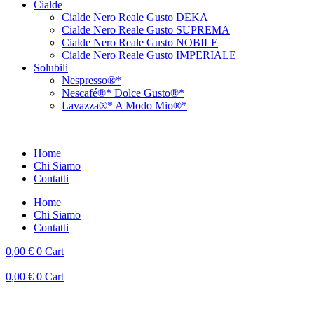
Cialde
Cialde Nero Reale Gusto DEKA
Cialde Nero Reale Gusto SUPREMA
Cialde Nero Reale Gusto NOBILE
Cialde Nero Reale Gusto IMPERIALE
Solubili
Nespresso®*
Nescafé®* Dolce Gusto®*
Lavazza®* A Modo Mio®*
Home
Chi Siamo
Contatti
Home
Chi Siamo
Contatti
0,00
€
0
Cart
0,00
€
0
Cart