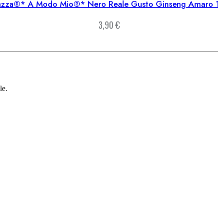
azza®* A Modo Mio®* Nero Reale Gusto Ginseng Amaro 
3,90
€
le.