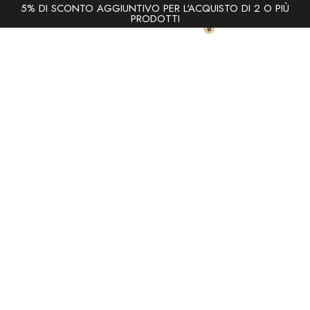
5% DI SCONTO AGGIUNTIVO PER L'ACQUISTO DI 2 O PIÙ
PRODOTTI
0