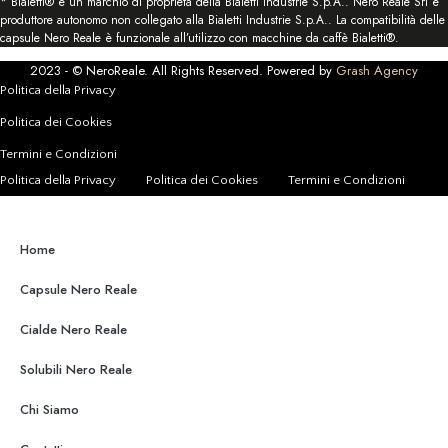
* Bialetti® è un marchio di proprietà della Bialetti Industrie S.p.A.. Nero Reale Srl è
produttore autonomo non collegato alla Bialetti Industrie S.p.A.. La compatibilità delle
capsule Nero Reale è funzionale all’utilizzo con macchine da caffè Bialetti®.
2023 -
© NeroReale. All Rights Reserved. Powered by
Grash Agency
Politica della Privacy
Politica dei Cookies
Termini e Condizioni
Politica della Privacy
Politica dei Cookies
Termini e Condizioni
Home
Capsule Nero Reale
Cialde Nero Reale
Solubili Nero Reale
Chi Siamo