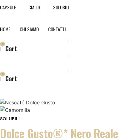
Vai
CAPSULE
CIALDE
SOLUBILI
al
contenuto
HOME
CHI SIAMO
CONTATTI
0
Cart
0
Cart
SOLUBILI
Dolce Gusto®* Nero Reale