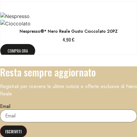
Nespresso®* Nero Reale Gusto Cioccolato 20PZ
4,90
€
COMPRA ORA
Resta sempre aggiornato
Registrati per ricevere le ultime notizie e offerte esclusive di Nero
Reale.
Email
ISCRIVITI