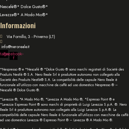
Nescafé®* Dolce Gusto®*
Lavazza®* A Modo Mio®*
Informazioni
Via Fornillo, 3 - Priverno (LT)
info@neroreale.it
stagram
Facebook-
f
*Nespresso ® e *Nescafé ® *Dolce Gusto ® sono marchi registrati di Societè des
Produits Nestlè ® S.A. Nero Reale Srl è produttore autonomo non collegato alla
Societè des Produits Nestlè® S.A. La compatibilità delle capsule Nero Reale è
funzionale all’utilizzo con macchine da caffè ad uso domestico Nespresso ® –
Nescafé ® Dolce Gusto ®.
*Lavazza ®, *A Modo Mio ®, *Lavazza A Modo Mio ®, *Espresso Point ® e
*Lavazza Espresso Point ® sono marchi di proprietà di Luigi Lavazza S.p.A. ®. Nero
Reale Srl è produttore autonomo non collegato alla Luigi Lavazza S.p.A.®. La
compatibilità delle capsule Nero Reale è funzionale all’utilizzo con macchine da caffè
ad uso domestico Lavazza ® Espresso Point ® – Lavazza ® A Modo Mio ®.