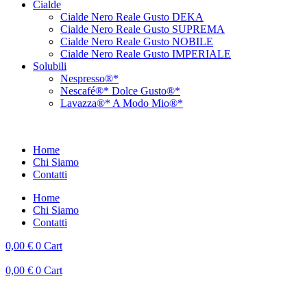
Cialde
Cialde Nero Reale Gusto DEKA
Cialde Nero Reale Gusto SUPREMA
Cialde Nero Reale Gusto NOBILE
Cialde Nero Reale Gusto IMPERIALE
Solubili
Nespresso®*
Nescafé®* Dolce Gusto®*
Lavazza®* A Modo Mio®*
Home
Chi Siamo
Contatti
Home
Chi Siamo
Contatti
0,00
€
0
Cart
0,00
€
0
Cart