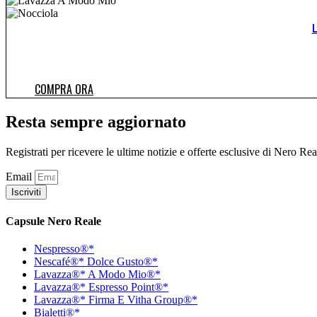
COMPRA ORA
Resta sempre aggiornato
Registrati per ricevere le ultime notizie e offerte esclusive di Nero Rea
Email
Iscriviti
Capsule Nero Reale
Nespresso®*
Nescafé®* Dolce Gusto®*
Lavazza®* A Modo Mio®*
Lavazza®* Espresso Point®*
Lavazza®* Firma E Vitha Group®*
Bialetti®*