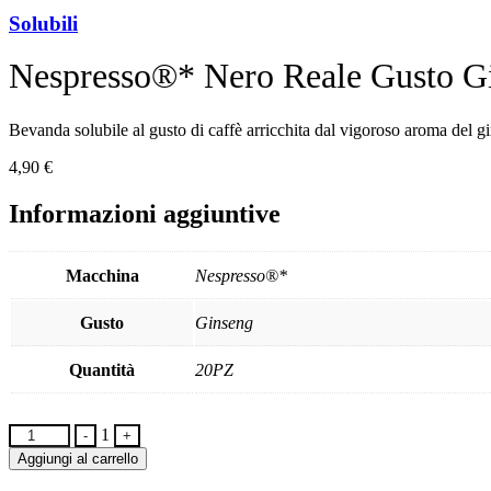
Solubili
Nespresso®* Nero Reale Gusto G
Bevanda solubile al gusto di caffè arricchita dal vigoroso aroma del gin
4,90
€
Informazioni aggiuntive
Macchina
Nespresso®*
Gusto
Ginseng
Quantità
20PZ
Quantity
1
-
+
Aggiungi al carrello