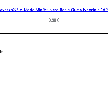
Lavazza®* A Modo Mio®* Nero Reale Gusto Nocciola 16P
3,90
€
le.