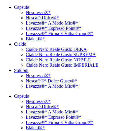
Vai
Capsule
al
Nespresso®*
contenuto
Nescafé Dolce®*
Lavazza®* A Modo Mio®*
Lavazza®* Espresso Point®*
Lavazza®* Firma E Vitha Group®*
Bialetti®*
Cialde
Cialde Nero Reale Gusto DEKA
Cialde Nero Reale Gusto SUPREMA
Cialde Nero Reale Gusto NOBILE
Cialde Nero Reale Gusto IMPERIALE
Solubili
Nespresso®*
Nescafé®* Dolce Gusto®*
Lavazza®* A Modo Mio®*
Capsule
Nespresso®*
Nescafé Dolce®*
Lavazza®* A Modo Mio®*
Lavazza®* Espresso Point®*
Lavazza®* Firma E Vitha Group®*
Bialetti®*