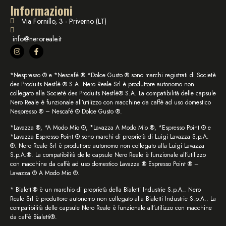
Informazioni
Via Fornillo, 3 - Priverno (LT)
info@neroreale.it
*Nespresso ® e *Nescafé ® *Dolce Gusto ® sono marchi registrati di Societè
des Produits Nestlè ® S.A. Nero Reale Srl è produttore autonomo non
collegato alla Societè des Produits Nestlè® S.A. La compatibilità delle capsule
Nero Reale è funzionale all’utilizzo con macchine da caffè ad uso domestico
Nespresso ® – Nescafé ® Dolce Gusto ®.
*Lavazza ®, *A Modo Mio ®, *Lavazza A Modo Mio ®, *Espresso Point ® e
*Lavazza Espresso Point ® sono marchi di proprietà di Luigi Lavazza S.p.A.
®. Nero Reale Srl è produttore autonomo non collegato alla Luigi Lavazza
S.p.A.®. La compatibilità delle capsule Nero Reale è funzionale all’utilizzo
con macchine da caffè ad uso domestico Lavazza ® Espresso Point ® –
Lavazza ® A Modo Mio ®.
* Bialetti® è un marchio di proprietà della Bialetti Industrie S.p.A.. Nero
Reale Srl è produttore autonomo non collegato alla Bialetti Industrie S.p.A.. La
compatibilità delle capsule Nero Reale è funzionale all’utilizzo con macchine
da caffè Bialetti®.